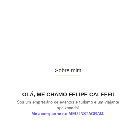
CALEFFI TURISMO
Minha agência de viagem
No Comments
22 de março de 2022
/
Explore o mundo com segurança e confiança através da Caleffi
Turismo.
Sobre mim
OLÁ, ME CHAMO FELIPE CALEFFI!
Sou um empresário de eventos e turismo e um viajante
apaixonado!
Me acompanhe no MEU INSTAGRAM.